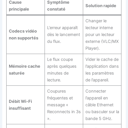
Cause
Symptôme
Solution rapide
principale
constaté
Changer le
L’erreur apparaît
lecteur interne
Codecs vidéo
dès le lancement
pour un lecteur
non supportés
du flux.
externe (VLC/MX
Player).
Le flux coupe
Vider le cache de
Mémoire cache
après quelques
l’application dans
saturée
minutes de
les paramètres
lecture.
de l’appareil.
Coupures
Connecter
fréquentes et
l’appareil en
Débit Wi-Fi
message «
câble Ethernet
insuffisant
Reconnects in 3s
ou basculer sur la
».
bande 5 GHz.